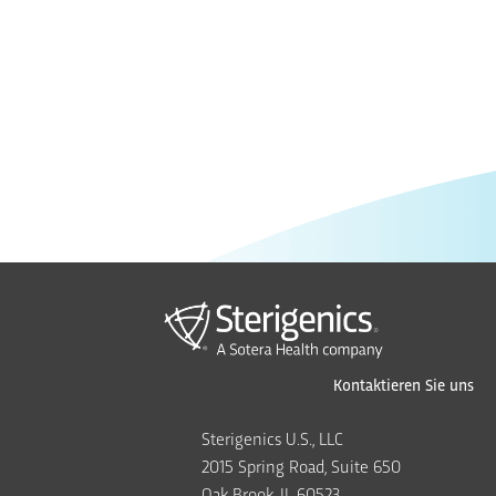
Kontaktieren Sie uns
Sterigenics U.S., LLC
2015 Spring Road, Suite 650
Oak Brook, IL 60523