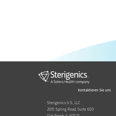
Kontaktieren Sie uns
Sterigenics U.S., LLC
2015 Spring Road, Suite 650
Oak Brook, IL 60523